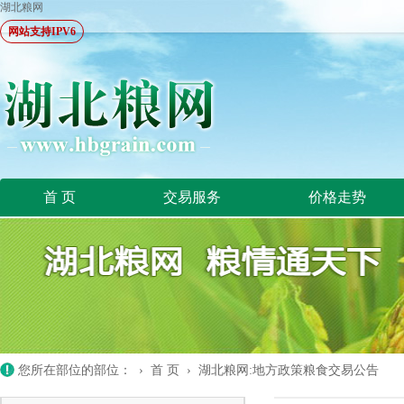
湖北粮网
网站支持IPV6
首 页
交易服务
价格走势
您所在部位的部位： ›
首 页
›
湖北粮网:地方政策粮食交易公告