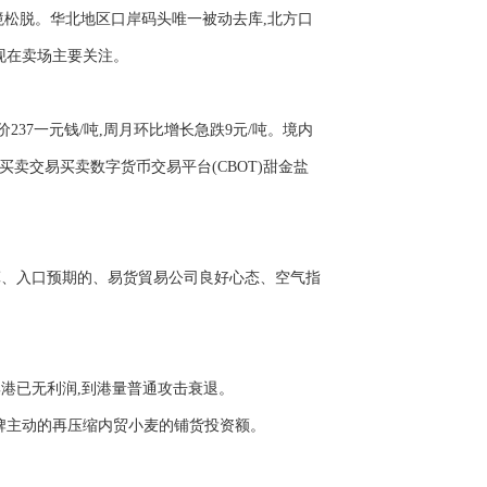
境松脱。华北地区口岸码头唯一被动去库,北方口
现在卖场主要关注。
237一元钱/吨,周月环比增长急跌9元/吨。境内
货买卖交易买卖数字货币交易平台(CBOT)甜金盐
算、入口预期的、易货貿易公司良好心态、空气指
集港已无利润,到港量普通攻击衰退。
牌主动的再压缩内贸小麦的铺货投资额。