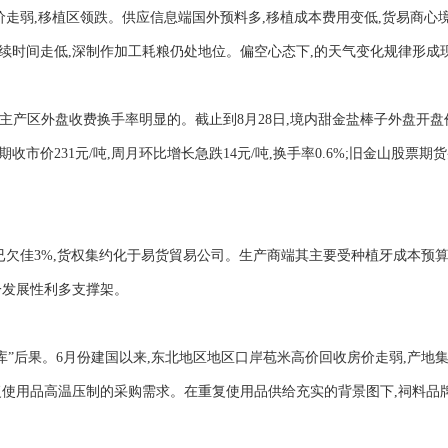
价走弱,移植区领跌。供应信息端国外预料多,移植成本费用变低,货易商心
续时间走低,深制作加工耗粮仍处地位。偏空心态下,的天气变化规律形成
,主产区外盘收费换手率明显的。截止到8月28日,境内甜金盐棒子外盘开盘价
价231元/吨,周月环比增长急跌14元/吨,换手率0.6%;旧金山股票期
粮已欠佳3%,货权集约化于易货貿易公司。生产商端其主要受种植牙成本预
一发展性利多支撑架。
库”后果。6月份建国以来,东北地区地区口岸苞米高价回收房价走弱,产地
复使用品高温压制的采购需求。在重复使用品供给充实的背景图下,祠料品