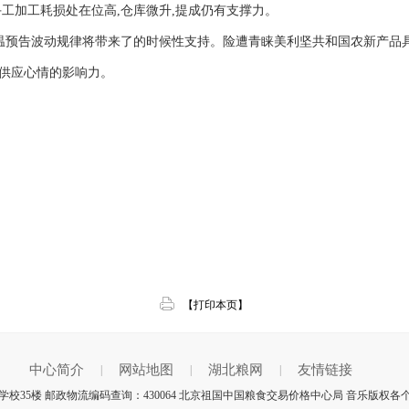
工加工耗损处在位高,仓库微升,提成仍有支撑力。
气温预告波动规律将带来了的时候性支持。险遭青睐美利坚共和国农新产品
供应心情的影响力。‍
【打印本页】
中心简介
网站地图
湖北粮网
友情链接
|
|
|
校35楼 邮政物流编码查询：430064 北京祖国中国粮食交易价格中心局 音乐版权各