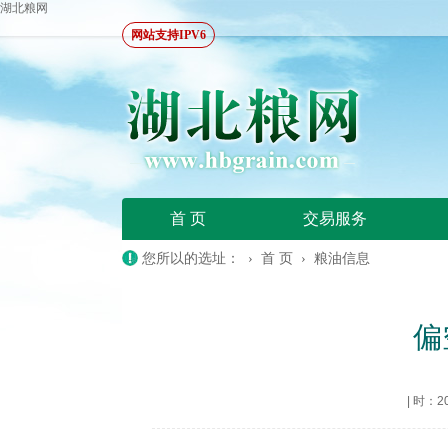
湖北粮网
网站支持IPV6
首 页
交易服务
您所以的选址： ›
首 页
›
粮油信息
偏
|
时：202