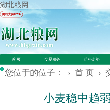
湖北粮网
网站支持IPV6
首 页
交易服务
价格走势
您位于的位子： ›
首 页
›
小麦稳中趋弱