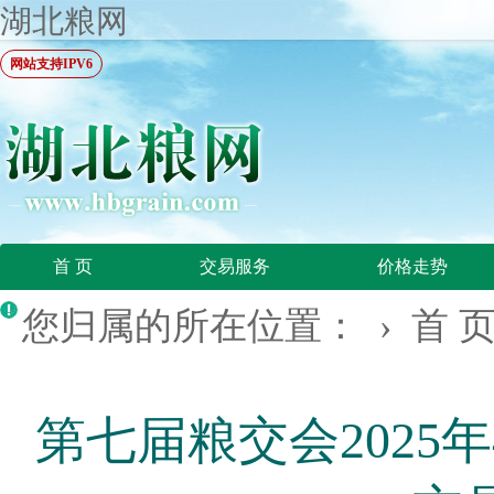
湖北粮网
网站支持IPV6
首 页
交易服务
价格走势
您归属的所在位置： ›
首 
第七届粮交会2025