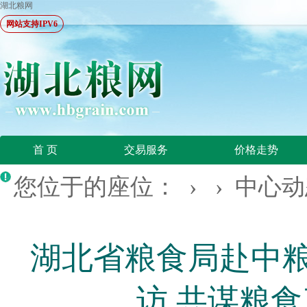
湖北粮网
网站支持IPV6
首 页
交易服务
价格走势
您位于的座位： › ›
中心动
湖北省粮食局赴中
访 共谋粮