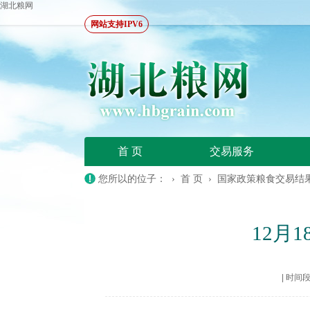
湖北粮网
网站支持IPV6
首 页
交易服务
您所以的位子： ›
首 页
›
国家政策粮食交易结
12月
|
时间段：2