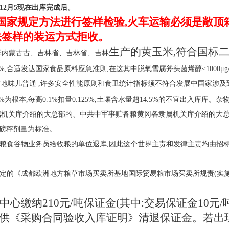
12
月
5
现在出库完成后。
按国家规定方法进行签样检验,火车运输必须是敞顶
法签样的装运方式拒收。
生产的黄玉米,符合国标二
式季内蒙古古、吉林省、吉林省、吉林
≤2.0%,合适发达国家食品原料应急准则,在这其中脱氧雪腐斧头菌烯醇≤1000μg/k
g/100g),质地味儿普通 ,许多安全性能原则和食卫统计指标须不符合发展中国家涉
.0%为根本,每高0.1%扣量0.125%,土壤含水量超14.5%的不宜出入
属机关库介绍的大总部的、中共中军事贮备粮黄冈各隶属机关库介绍的大
磅秤剂量为标准。
粮食谷物业务员给收粮的单位退库,因此这个世界主责和发律主责均由招
定的《成都欧洲地方粮草市场买卖所基地国际贸易粮市场买卖所规责(实施
中心缴纳
210元/吨保证金(其中:交易保证金10元/
供《采购合同验收入库证明》清退保证金。若出