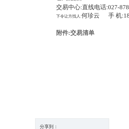
交易中心:直线电话:
027-87
何珍云
手
机:
1
下令让方找人:
附件:交易清单
分享到：