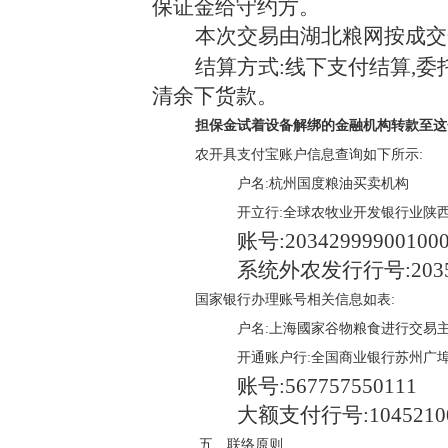
保证金给守约方。
本次交易由湖北粮网按成交
结算方式:线下支付结算,
清余下货款。
担保金试着设备解绑的金融机构转款至这
农开具支付宝账户信息查询如下所示:
户名:杭州国度粮油买卖机构
开立行:全球农牧业开发银行业陕
账号:
20342999900100
系统外农发行行号:
203
国家银行办理账号相关信息如表:
户名:上海國家谷物粮食进行交易
开通账户行:全国商业银行苏州广
账号:
567757550111
大额支付行号:
1045210
五、联络原则