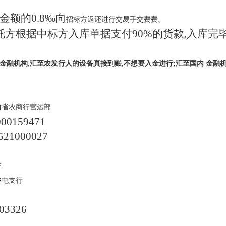
金额的
0.8‰向
招标方返还进行交易手交费费。
委托方根据中标方入库单据支付
90%的货款,入库
金融机构,汇至农发行人的设备真接到账,不想要入金进行;汇至国内 金融
西省农商行营运部
000159471
521000027
主
埠屯支行
03326