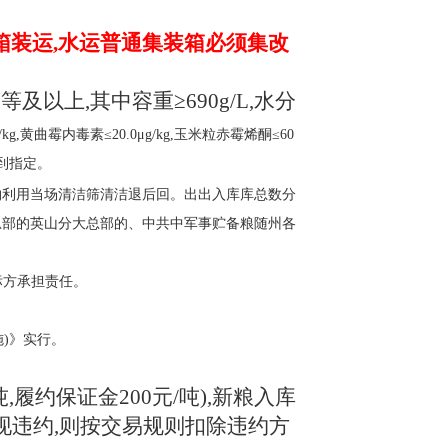
箱装运,水运普通集装箱必须集改
等及以上,其中容重
≥690g/L,水分
g,黄曲霉内毒素≤20.0μg/kg,玉米粒赤霉烯酮≤60
及到指定。
库库。杂物利用当场清洁筛清洁退后回。出出入库库总数分
总部的英山分大总部的、中共中军事贮备粮随州各
标方承担责任。
)》实行。
吨,履约保证金200元/吨),新粮入库
现违约,则按交易规则扣除违约方