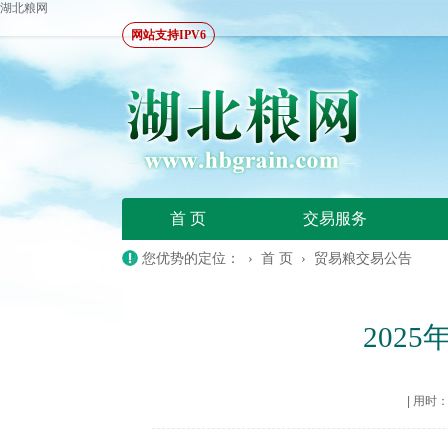
湖北粮网
网站支持IPV6
首 页
交易服务
您优势的定位： ›
首 页
›
贸易粮交易公告
202
|
用时：20