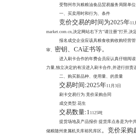
受鄂州市兴粮粮油食品贸易服务局限单位
一、买卖用时和行为、条件
竞价交易的时间为
2025年
1
market.com.cn,决定网站右下方“请注册”打开
报名成交企业应该具粮食收购收购经营管
密钥、
CA证书等。
审、
进入刷卡合作的年费会员应认真仔细阅读
力量,独立决定的有没进入刷卡合作,并进行担
二、购买新品种、使用量、的质量
交易时间:
2025年
11月3日
刷卡交易行为:竟价采购合同
成交类型:花生
交易数量:
1
1125吨
提货场地及产品报价:提货库点各是为中
。竞价采购
储粮随州隶属机关库裕民库区