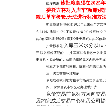
该批粮食须在
2025年
出库周期:
委托方将对入库车辆
(船)
散后单车检验,无法进行标准方
购置质量管理基准:2025年近来生产方
≤1
4.0%,残渣≤1.0%,不改善粒≤8.0%,起霉粒
μg/kg,脂肪细胞酸值≤45(KOH/干基)/(m
入库玉米水分以
1
扣量标准化:
4
开 以各标签匹配的中共中军事贮备粮苏州各隶
隶属机关库介绍的大总部的裕民库区内电子无线
招标方不能将转圈粮、陈粮和新陈互混的
三、买卖交易标准规范
依照成都欧洲地方粮草市场买卖所基地设
四、 保障金及市场交易办理手扣费
竞价交易前竞标方须向交易
履约完成后交易中心凭我公司提