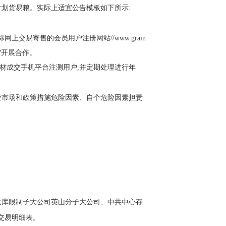
划货易粮。实际上适宜公告模板如下所示:
上交易寄售的会员用户注册网站//www.grain
”
开展合作。
材成交手机平台注测用户,并定期处理进行年
业市场和政策措施危险因素、自个危险因素担责
关库限制子大公司英山分子大公司、中共中心存
卡交易明细表。